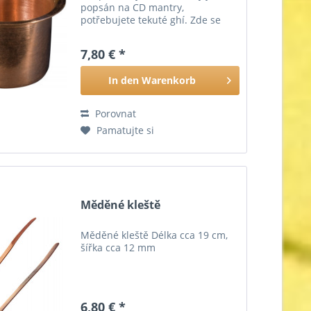
popsán na CD mantry,
potřebujete tekuté ghí. Zde se
používá tento měděný pohár. Ø
přibližně 8 cm, výška přibližně 6
7,80 € *
cm
In den
Warenkorb
Porovnat
Pamatujte si
Měděné kleště
Měděné kleště Délka cca 19 cm,
šířka cca 12 mm
6,80 € *