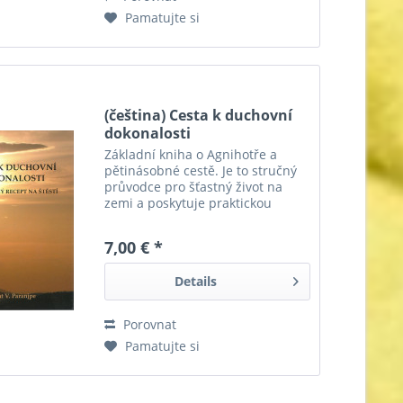
Pamatujte si
(čeština) Cesta k duchovní
dokonalosti
Základní kniha o Agnihotře a
pětinásobné cestě. Je to stručný
průvodce pro šťastný život na
zemi a poskytuje praktickou
pomoc na základě Agnihotry a
dalších požárů Homa. 58 stran,
7,00 € *
brož Vasant V. Paranjpe
Details
Porovnat
Pamatujte si