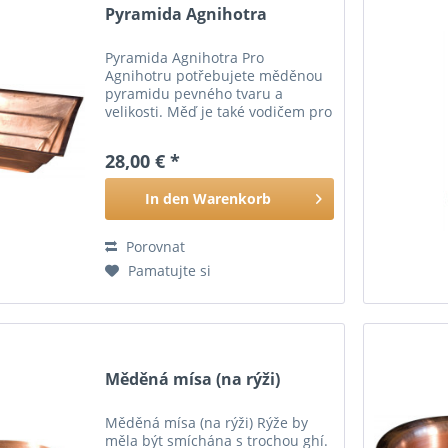
Pyramida Agnihotra
Pyramida Agnihotra Pro
Agnihotru potřebujete měděnou
pyramidu pevného tvaru a
velikosti. Měď je také vodičem pro
jemné energie. Měděná pyramida
Šířka asi 15,5 cm
28,00 € *
In den
Warenkorb
Porovnat
Pamatujte si
Měděná mísa (na rýži)
Měděná mísa (na rýži) Rýže by
měla být smíchána s trochou ghí.