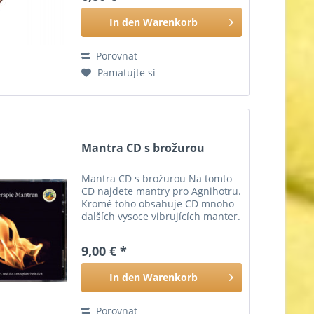
In den
Warenkorb
Porovnat
Pamatujte si
Mantra CD s brožurou
Mantra CD s brožurou Na tomto
CD najdete mantry pro Agnihotru.
Kromě toho obsahuje CD mnoho
dalších vysoce vibrujících manter.
Přiložená brožura obsahuje texty
všech manter v přepisu do
9,00 € *
němčiny a angličtiny. Obsah: 1.
Agnihotra mantry...
In den
Warenkorb
Porovnat