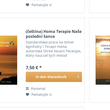
Pamatujte si
(čeština) Homa Terapie Naše
poslední šance
Standardowa praca na temat
Agnihotry i Terapii Homa
autorstwa Shree Vasant Paranjpe,
który nauczał tych metod
wedyjskich na wszystkich
kontynentach świata. Opisano
7,50 € *
Agnihotrę, czyli metodę
oczyszczania atmosfery za
In den
Warenkorb
pomocą ognia piramidy...
Porovnat
Pamatujte si