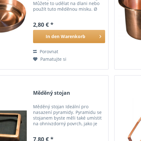
Můžete to udělat na dlani nebo
použít tuto měděnou misku. Ø
cca 7 cm, výška cca 1,5 cm
2,80 € *
In den
Warenkorb
Porovnat
Pamatujte si
Měděný stojan
Měděný stojan Ideální pro
nasazení pyramidy. Pyramidu se
stojanem byste měli také umístit
na ohnivzdorný povrch, jako je
kámen nebo keramická deska.
7,80 € *