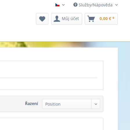
Služby/Nápověda
czechia
Můj účet
0,00 € *
Řazení