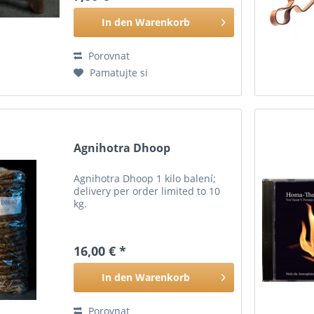
In den
Warenkorb
Porovnat
Pamatujte si
Agnihotra Dhoop
Agnihotra Dhoop 1 kilo balení;
delivery per order limited to 10
kg.
16,00 € *
In den
Warenkorb
Porovnat