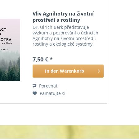
Vliv Agnihotry na životní
prostředí a rostliny
Dr. Ulrich Berk představuje
výzkum a pozorování o účincích
Agnihotry na životní prostředí,
rostliny a ekologické systémy.
Terapie Homa pochází z Véd,
nejstaršího souboru poznání,
7,50 € *
který lidstvo zná. Je to věda o
čištění atmosféry...
In den
Warenkorb
Porovnat
Pamatujte si