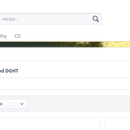
ihy
CD
od DGHT
at