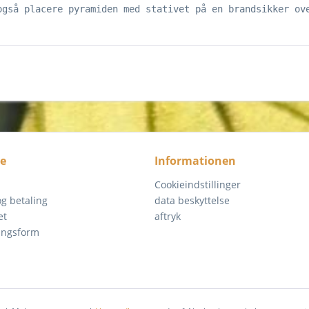
også placere pyramiden med stativet på en brandsikker ov
ce
Informationen
Cookieindstillinger
g betaling
data beskyttelse
et
aftryk
ingsform