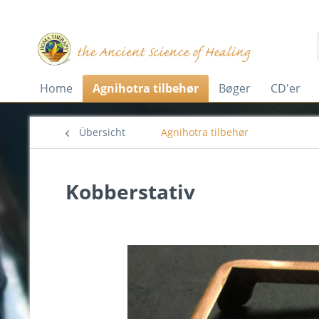
Home
Agnihotra tilbehør
Bøger
CD'er
Übersicht
Agnihotra tilbehør
Kobberstativ