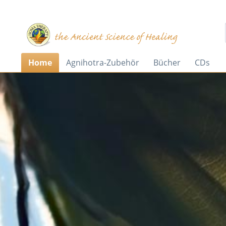
Home
Agnihotra-Zubehör
Bücher
CDs