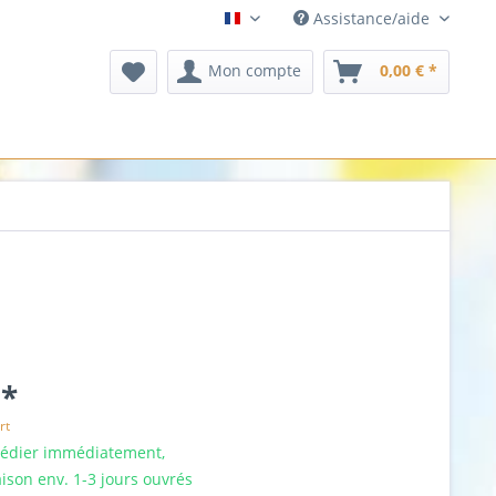
Assistance/aide
français
Mon compte
0,00 € *
 *
rt
pédier immédiatement,
aison env. 1-3 jours ouvrés