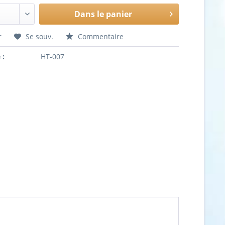
Dans le panier
r
Se souv.
Commentaire
 :
HT-007