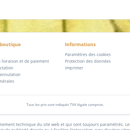
 boutique
Informations
Paramètres des cookies
 livraison et de paiement
Protection des données
actation
imprimer
'annulation
nérales
Tous les prix sont indiqués TVA légale comprise.
nnement technique du site web et qui sont toujours paramétrés. Les
vir de publicité directe ou à faciliter l'interaction avec d'autres si